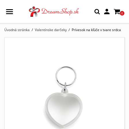

0
Úvodná stránka
Valentínske darčeky
Prívesok na kľúče v tvare srdca